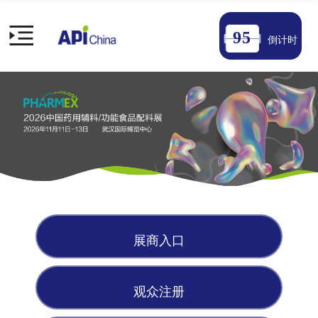
9
5
倒计时
展商入口
观众注册